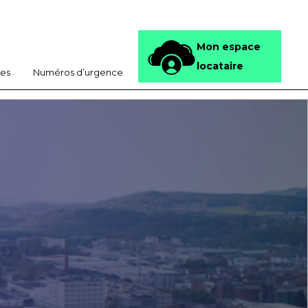
Mon espace
locataire
nes
Numéros d’urgence